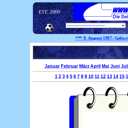
EST. 2000
*** 9. August
1937:
Geburtstag 
Januar
Februar
März
April
Mai
Juni
Jul
1
2
3
4
5
6
7
8
9
10
11
12
13
14
15