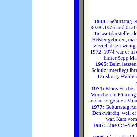
1948:
Geburtstag No
30.06.1976 und 01.07
Torwartdarsteller d
Heßler geboren, mac
zuviel als zu wenig
1972. 1974 war er in
hinter Sepp Mai
1965:
Beim letzten
Schulz unterliegt i
Duisburg. Waldema
1971:
Klaus Fischer 
München in Führung 
in den folgenden Minut
1977:
Geburtstag Anib
Denkwürdig, weil er
war. Kam vom
1987:
Eine 0:4-Nied