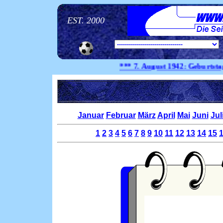
EST. 2000
*** 7. August
1942:
Geburtstag Sieg
Januar
Februar
März
April
Mai
Juni
Jul
1
2
3
4
5
6
7
8
9
10
11
12
13
14
15