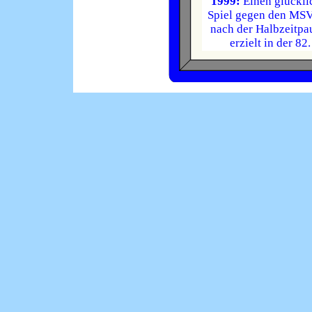
1999:
Einen glückli
Spiel gegen den MSV 
nach der Halbzeitpa
erzielt in der 8