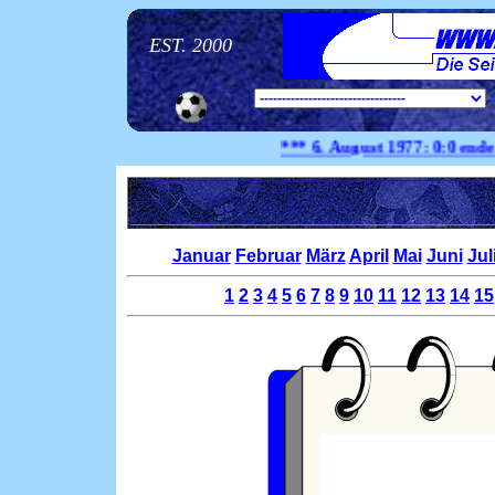
EST. 2000
*** 6. August
1977:
0:0 endet di
Januar
Februar
März
April
Mai
Juni
Jul
1
2
3
4
5
6
7
8
9
10
11
12
13
14
15