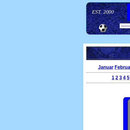
EST. 2000
Januar
Februa
1
2
3
4
5