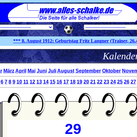
*** 8. August
1912:
Geburtstag Fritz Langner (Trainer, 26.4.19
Kale
r
März
April
Mai
Juni
Juli
August
September
Oktober
Novem
6
7
8
9
10
11
12
13
14
15
16
17
18
19
20
21
22
23
24
25
26
27
29