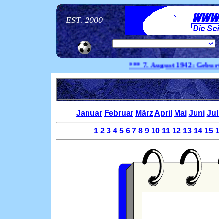
EST. 2000
*** 7. August
1942:
Geburtstag S
Januar
Februar
März
April
Mai
Juni
Jul
1
2
3
4
5
6
7
8
9
10
11
12
13
14
15