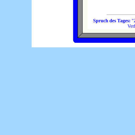
Spruch des Tages:
"Z
Verh