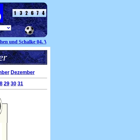
 und Schalke 04. Volker Groß kommt dabei zu seinem ersten Einsa
ender
ber
Dezember
8
29
30
31