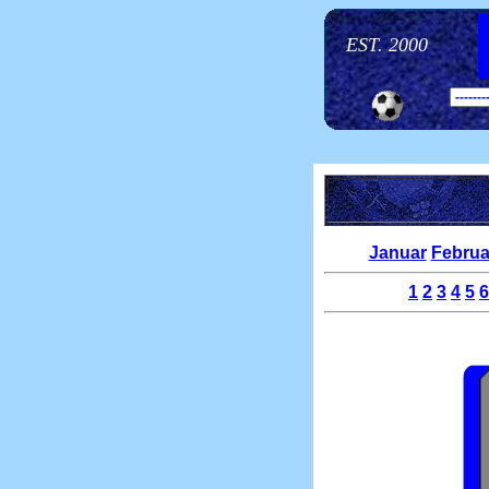
EST. 2000
Januar
Februa
1
2
3
4
5
6