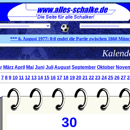
*** 6. August
1977:
0:0 endet die Partie zwischen 1860 München
Kal
r
März
April
Mai
Juni
Juli
August
September
Oktober
Novem
7
8
9
10
11
12
13
14
15
16
17
18
19
20
21
22
23
24
25
26
27
2
30