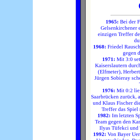
1965:
Bei der F
Gelsenkirchener 
einzigen Treffer d
du
1968:
Friedel Rausch
gegen d
1971:
Mit 3:0 se
Kaiserslautern durc
(Elfmeter), Herbe
Jürgen Sobieray sche
1976:
Mit 0:2 li
Saarbrücken zurück, 
und Klaus Fischer di
Treffer das Spiel
1982:
Im letzten S
Team gegen den Karl
Ilyas Tüfekci und
1992:
Von Bayer Uerd