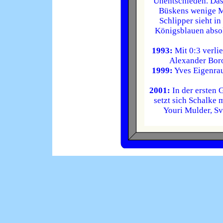
Unentschieden. Das
Büskens wenige M
Schlipper sieht in 
Königsblauen absol
1993:
Mit 0:3 verli
Alexander Boro
1999:
Yves Eigenrau
2001:
In der ersten
setzt sich Schalke 
Youri Mulder, S