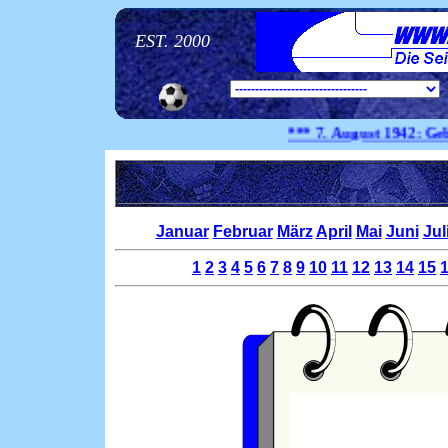
EST. 2000
*** 7. August
1942:
Geburtst
Januar
Februar
März
April
Mai
Juni
Jul
1
2
3
4
5
6
7
8
9
10
11
12
13
14
15