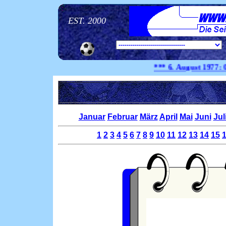
EST. 2000
*** 6. August
1977:
0:0 
Januar
Februar
März
April
Mai
Juni
Jul
1
2
3
4
5
6
7
8
9
10
11
12
13
14
15