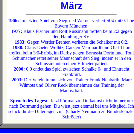
März
1966:
Im letzten Spiel von Siegfried Werner verliert S04 mit 0:1 be
Bayern München.
1977:
Klaus Fischer und Rolf Rüssmann treffen beim 2:2 gegen
den Hamburger SV.
1983:
Gegen Werder Bremen verlieren die Schalker mit 0:2.
1988:
Claus-Dieter Wollitz, Carsten Marquardt und Olaf Thon
treffen beim 3:0-Erfolg im Derby gegen Borussia Dortmund. Toni
Schumacher rettet seiner Mannschaft den Sieg, indem er in den
Schlussminuten einen Elfmeter pariert.
2000:
0:0 endet das Spiel zwischen Schalke 04 und Eintracht
Frankfurt.
2003:
Der Verein trennt sich von Trainer Frank Neubarth. Marc
Wilmots und Oliver Reck übernehmen das Training der
Mannschaft.
Spruch des Tages:
"Jetzt hör mal zu. Du kannst nicht immer nur
nach Dortmund gehen. Du wirst jetzt erstmal bei uns Mitglied. Ich
schick dir die Unterlagen zu." (Charly Neumann zu Bundeskanzle
Schröder)