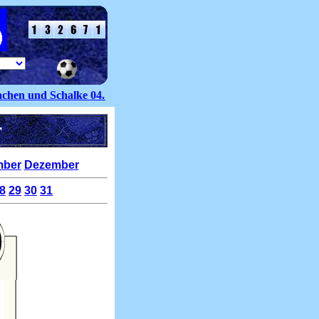
n und Schalke 04. Volker Groß kommt dabei zu seinem ersten Ein
nder
ber
Dezember
8
29
30
31