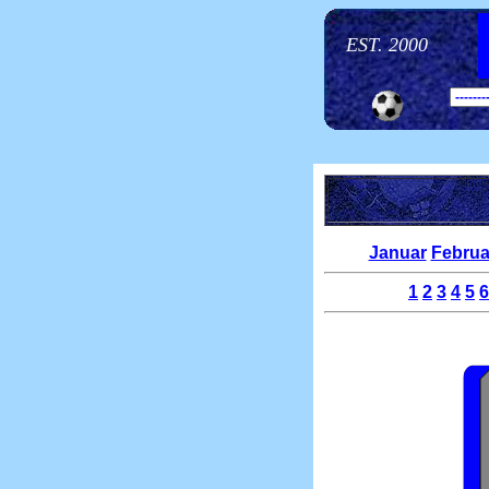
EST. 2000
Januar
Februa
1
2
3
4
5
6