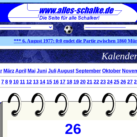
*** 6. August
1977:
0:0 endet die Partie zwischen 1860 Münche
Kale
r
März
April
Mai
Juni
Juli
August
September
Oktober
Novem
7
8
9
10
11
12
13
14
15
16
17
18
19
20
21
22
23
24
25
26
27
2
26