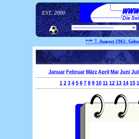
EST. 2000
*** 7. August
1942:
Geburtstag
Januar
Februar
März
April
Mai
Juni
Jul
1
2
3
4
5
6
7
8
9
10
11
12
13
14
15