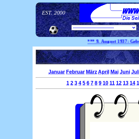
EST. 2000
*** 9. August
1937:
Geburtsta
Januar
Februar
März
April
Mai
Juni
Jul
1
2
3
4
5
6
7
8
9
10
11
12
13
14