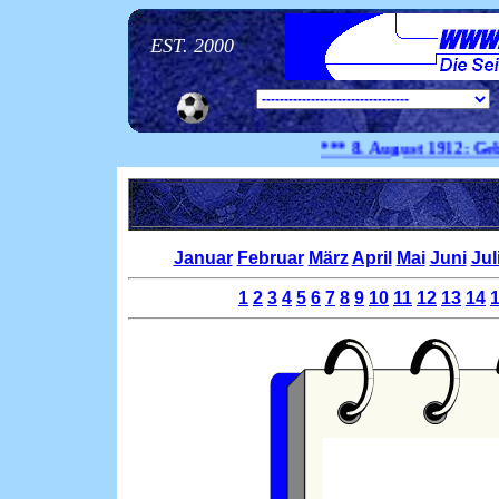
EST. 2000
*** 8. August
1912:
Geburtst
Januar
Februar
März
April
Mai
Juni
Jul
1
2
3
4
5
6
7
8
9
10
11
12
13
14