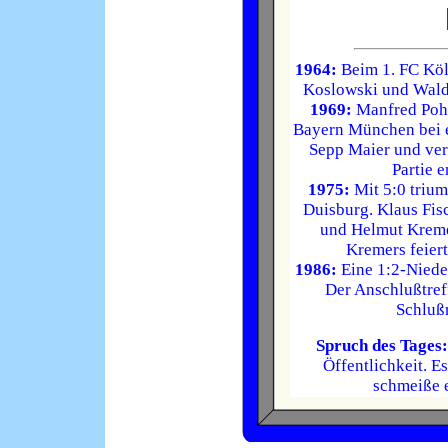
1964:
Beim 1. FC Köln
Koslowski und Walde
1969:
Manfred Pohl
Bayern München bei 
Sepp Maier und verg
Partie 
1975:
Mit 5:0 triu
Duisburg. Klaus Fis
und Helmut Kremer
Kremers feiert
1986:
Eine 1:2-Nieder
Der Anschlußtref
Schluß
Spruch des Tages:
Öffentlichkeit. Es
schmeiße e