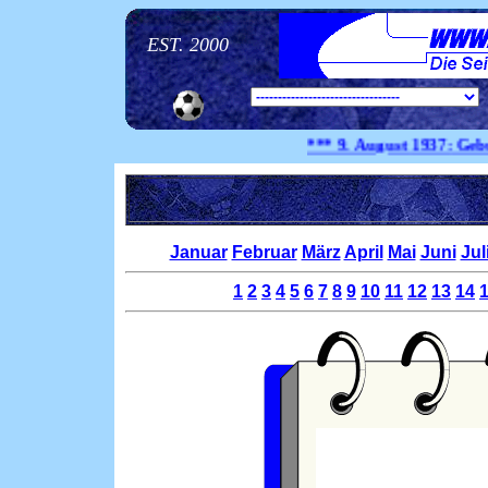
EST. 2000
*** 9. August
1937:
Geburtsta
Januar
Februar
März
April
Mai
Juni
Jul
1
2
3
4
5
6
7
8
9
10
11
12
13
14