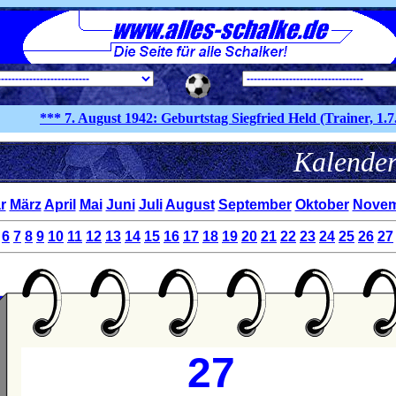
*** 7. August
1942:
Geburtstag Siegfried Held (Trainer, 1.7.19
Kalen
r
März
April
Mai
Juni
Juli
August
September
Oktober
Novem
6
7
8
9
10
11
12
13
14
15
16
17
18
19
20
21
22
23
24
25
26
27
27