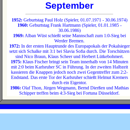
September
1952:
Geburtstag Paul Holz (Spieler, 01.07.1971 - 30.06.1974)
1960:
Geburtstag Frank Hartmann (Spieler, 01.01.1985 -
30.06.1986)
1969:
Alban Wüst schießt seine Mannschaft zum 1:0-Sieg bei
Werder Bremen.
1972:
In der ersten Hauptrunde des Europapokals der Pokalsieger
setzt sich Schalke mit 3:1 bei Slavia Sofia durch. Die Torschützen
sind Nico Braun, Klaus Scheer und Herbert Lütkebohmert.
1975:
Klaus Fischer bringt sein Team innerhalb von 14 Minuten
mit 2:0 beim Karlsruher SC in Führung. In der zweiten Halbzeit
kassieren die Knappen jedoch noch zwei Gegentreffer zum 2:2-
Endstand. Das erste Tor der Karlsruher schießt Helmut Kremers
durch ein Eigentor.
1986:
Olaf Thon, Jürgen Wegmann, Bernd Dierßen und Mathias
Schipper treffen beim 4:3-Sieg bei Fortuna Düsseldorf.