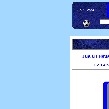
EST. 2000
Januar
Februa
1
2
3
4
5