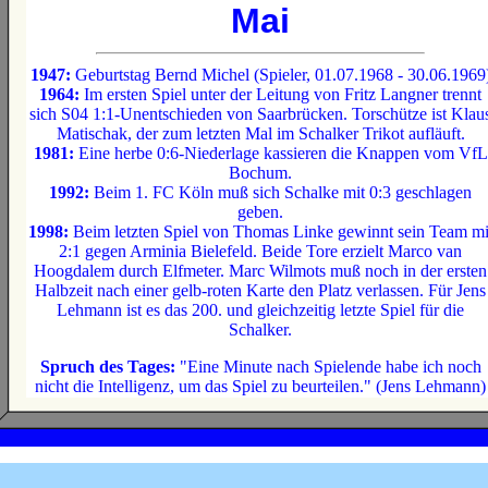
Mai
1947:
Geburtstag Bernd Michel (Spieler, 01.07.1968 - 30.06.1969
1964:
Im ersten Spiel unter der Leitung von Fritz Langner trennt
sich S04 1:1-Unentschieden von Saarbrücken. Torschütze ist Klau
Matischak, der zum letzten Mal im Schalker Trikot aufläuft.
1981:
Eine herbe 0:6-Niederlage kassieren die Knappen vom VfL
Bochum.
1992:
Beim 1. FC Köln muß sich Schalke mit 0:3 geschlagen
geben.
1998:
Beim letzten Spiel von Thomas Linke gewinnt sein Team mi
2:1 gegen Arminia Bielefeld. Beide Tore erzielt Marco van
Hoogdalem durch Elfmeter. Marc Wilmots muß noch in der ersten
Halbzeit nach einer gelb-roten Karte den Platz verlassen. Für Jens
Lehmann ist es das 200. und gleichzeitig letzte Spiel für die
Schalker.
Spruch des Tages:
"Eine Minute nach Spielende habe ich noch
nicht die Intelligenz, um das Spiel zu beurteilen." (Jens Lehmann)