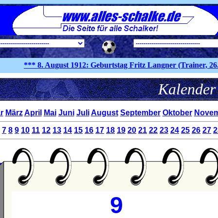
*** 8. August
1912:
Geburtstag Fritz Langner (Trainer, 26.4.19
Kale
r
März
April
Mai
Juni
Juli
August
September
Oktober
Novem
7
8
9
10
11
12
13
14
15
16
17
18
19
20
21
22
23
24
25
26
27
2
9