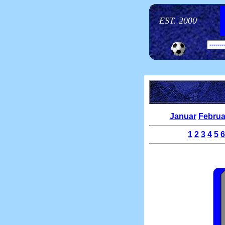
EST. 2000
Januar
Februa
1
2
3
4
5
6