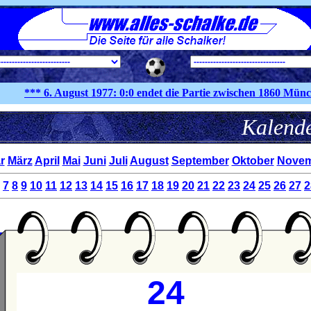
*** 6. August
1977:
0:0 endet die Partie zwischen 1860 München
Kal
r
März
April
Mai
Juni
Juli
August
September
Oktober
Novem
7
8
9
10
11
12
13
14
15
16
17
18
19
20
21
22
23
24
25
26
27
2
24