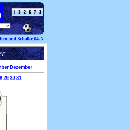
 und Schalke 04. Volker Groß kommt dabei zu seinem ersten Eins
ender
ber
Dezember
8
29
30
31