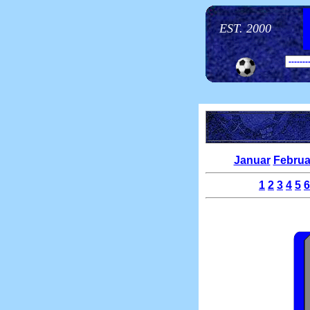
EST. 2000
Januar
Februa
1
2
3
4
5
6