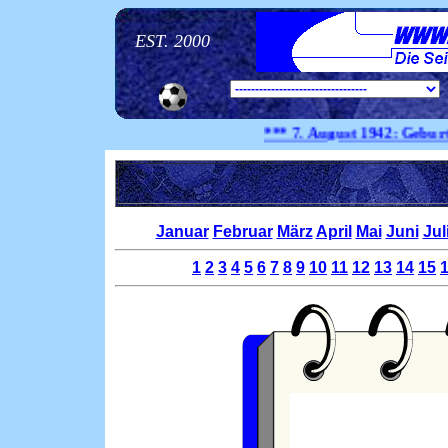
EST. 2000
*** 7. August
1942:
Geburtstag S
Januar
Februar
März
April
Mai
Juni
Jul
1
2
3
4
5
6
7
8
9
10
11
12
13
14
15