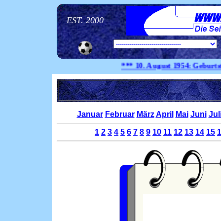
EST. 2000
*** 10. August
1954:
Geburtstag Pe
Januar
Februar
März
April
Mai
Juni
Jul
1
2
3
4
5
6
7
8
9
10
11
12
13
14
15