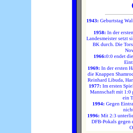
1943:
Geburtstag Wald
1958:
In der erste
Landesmeister setzt 
BK durch. Die Tors
Now
1966:
0:0 endet d
Ein
1969:
In der ersten 
die Knappen Shamrock
Reinhard Libuda, Han
1977:
Im ersten Spie
Mannschaft mit 1:0 
ein 
1994:
Gegen Eintra
nich
1996:
Mit 2:3 unterli
DFB-Pokals gegen 
O