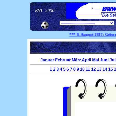
EST. 2000
*** 9. August
1937:
Geburtstag 
Januar
Februar
März
April
Mai
Juni
Jul
1
2
3
4
5
6
7
8
9
10
11
12
13
14
15